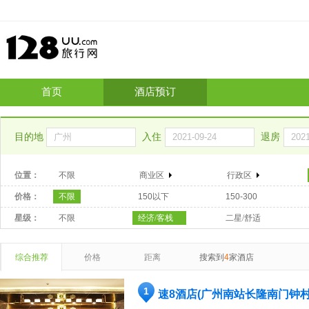
首页
酒店预订
目的地
入住
退房
位置：
不限
商业区
行政区
价格：
不限
150以下
150-300
星级：
不限
经济/客栈
二星/舒适
综合推荐
价格
距离
搜索到
4
家酒店
1
速8酒店(广州南站长隆南门钟村