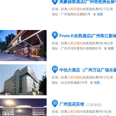
8
美豪丽致酒店(广州塔琶洲会展
区域：距离
人民日报社
的直线距离约2.57公里
地址：
广州海珠区石榴岗3号
地图
9
From·K欢凯酒店(广州珠江新
区域：距离
人民日报社
的直线距离约0.49公里
地址：
广州天河区黄埔大道西路81号
地图
10
中怡大酒店（广州万达广场乐
区域：距离
人民日报社
的直线距离约9.37公里
地址：
白云区机场路276号
地图
11
广州流花宾馆
[三星/舒适]
区域：距离
人民日报社
的直线距离约9.6公里