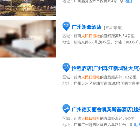
地址：
广州越秀区环市西路194号
地图
12
广州朗豪酒店
[五星/豪华]
区域：距离
人民日报社
的直线距离约5.4公里
地址：
新港东路638号,海珠区,广州市,510335,
13
怡程酒店(广州珠江新城暨大店)
区域：距离
人民日报社
的直线距离约3.02公里
地址：
广州天河区黄埔大道西503号国防大厦主
14
广州德安丽舍凯宾斯基酒店(越
区域：距离
人民日报社
的直线距离约5.8公里
地址：
广东广州越秀区建设六马路19号
地