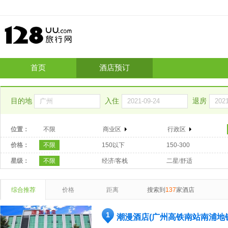
首页
酒店预订
目的地
入住
退房
位置：
不限
商业区
行政区
价格：
不限
150以下
150-300
星级：
不限
经济/客栈
二星/舒适
综合推荐
价格
距离
搜索到
137
家酒店
1
潮漫酒店(广州高铁南站南浦地