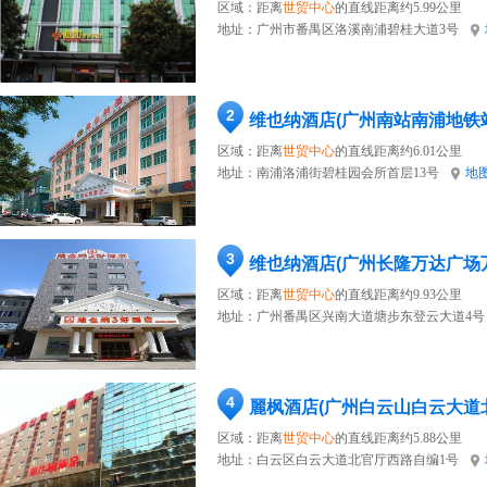
区域：距离
世贸中心
的直线距离约5.99公里
地址：
广州市番禺区洛溪南浦碧桂大道3号
2
维也纳酒店(广州南站南浦地铁
区域：距离
世贸中心
的直线距离约6.01公里
地址：
南浦洛浦街碧桂园会所首层13号
地
3
维也纳酒店(广州长隆万达广场
区域：距离
世贸中心
的直线距离约9.93公里
地址：
广州番禺区兴南大道塘步东登云大道4号
4
麗枫酒店(广州白云山白云大道
区域：距离
世贸中心
的直线距离约5.88公里
地址：
白云区白云大道北官厅西路自编1号