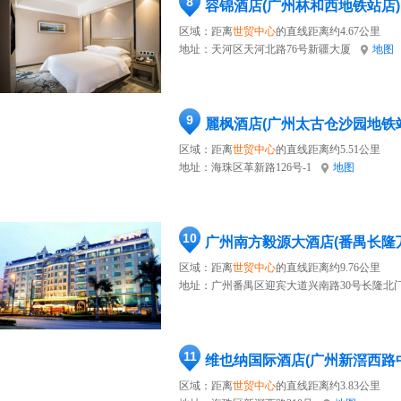
8
容锦酒店(广州林和西地铁站店)
区域：距离
世贸中心
的直线距离约4.67公里
地址：
天河区天河北路76号新疆大厦
地图
9
麗枫酒店(广州太古仓沙园地铁
区域：距离
世贸中心
的直线距离约5.51公里
地址：
海珠区革新路126号-1
地图
10
广州南方毅源大酒店(番禺长隆
区域：距离
世贸中心
的直线距离约9.76公里
地址：
广州番禺区迎宾大道兴南路30号长隆北
11
维也纳国际酒店(广州新滘西路
区域：距离
世贸中心
的直线距离约3.83公里