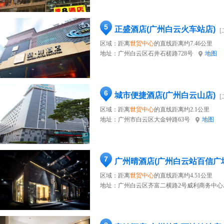
5
正盛酒店(广州白云火车站店)
[
区域：距离
世贸中心
的直线距离约7.46公里
地址：
广州白云区石井石槎路728号
地图
6
城市便捷酒店(广州白云山店)
[
区域：距离
世贸中心
的直线距离约2.1公里
地址：
广州市白云区大金钟路63号
地图
7
广州晴酒店(广州白云站百信广
区域：距离
世贸中心
的直线距离约4.51公里
地址：
广州白云区齐富二横路2号威利商务中心