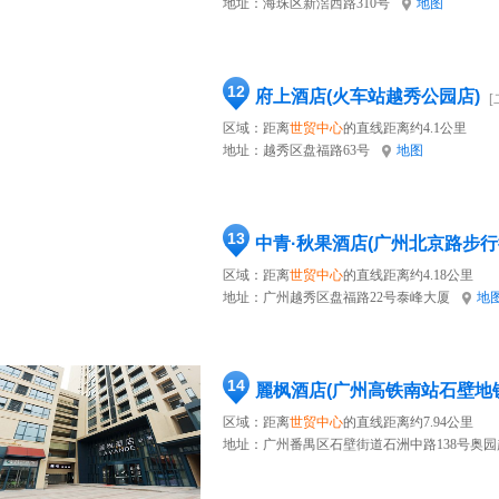
地址：
海珠区新滘西路310号
地图
12
府上酒店(火车站越秀公园店)
[
区域：距离
世贸中心
的直线距离约4.1公里
地址：
越秀区盘福路63号
地图
13
中青·秋果酒店(广州北京路步行
区域：距离
世贸中心
的直线距离约4.18公里
地址：
广州越秀区盘福路22号泰峰大厦
地
14
麗枫酒店(广州高铁南站石壁地
区域：距离
世贸中心
的直线距离约7.94公里
地址：
广州番禺区石壁街道石洲中路138号奥