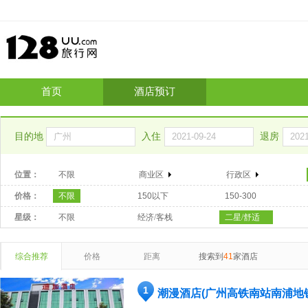
首页
酒店预订
目的地
入住
退房
位置：
不限
商业区
行政区
价格：
不限
150以下
150-300
星级：
不限
经济/客栈
二星/舒适
综合推荐
价格
距离
搜索到
41
家酒店
1
潮漫酒店(广州高铁南站南浦地