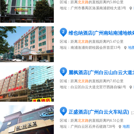
区域：距离
北京路
的直线距离约5.89公里
地址：
广州市番禺区洛溪南浦碧桂大道3号
2
维也纳酒店(广州南站南浦地铁
区域：距离
北京路
的直线距离约5.47公里
地址：
南浦洛浦街碧桂园会所首层13号
地
3
麗枫酒店(广州白云山白云大道
区域：距离
北京路
的直线距离约7.85公里
地址：
白云区白云大道北官厅西路自编1号
4
正盛酒店(广州白云火车站店)
[
区域：距离
北京路
的直线距离约6.51公里
地址：
广州白云区石井石槎路728号
地图