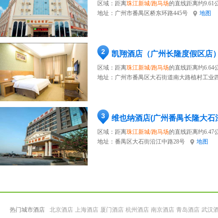
区域：距离
珠江新城/跑马场
的直线距离约9.61
地址：
广州市番禺区桥东环路445号
地图
2
凯翔酒店（广州长隆度假区店
区域：距离
珠江新城/跑马场
的直线距离约6.64
地址：
广州市番禺区大石街道南大路植村工业四
3
维也纳酒店(广州番禺长隆大石
区域：距离
珠江新城/跑马场
的直线距离约6.47
地址：
番禺区大石街沿江中路28号
地图
热门城市酒店
北京酒店
上海酒店
厦门酒店
杭州酒店
南京酒店
青岛酒店
武汉