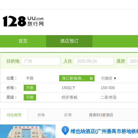
首页
酒店预订
目的地
入住
退房
位置：
不限
珠江新城/跑马场
行政区
价格：
不限
150以下
150-300
星级：
不限
经济/客栈
二星/舒适
综合推荐
价格
距离
搜索到
3
家酒店
1
维也纳酒店(广州番禺市桥地铁