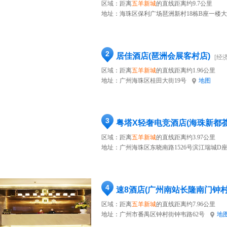
区域：距离
五羊新城
的直线距离约9.7公里
地址：
海珠区保利广场琶洲新村18栋B座一楼
2
居佳酒店(琶洲会展客村店)
[经
区域：距离
五羊新城
的直线距离约1.96公里
地址：
广州海珠区桂田大街19号
地图
3
区域：距离
五羊新城
的直线距离约3.97公里
地址：
广州海珠区东晓南路1526号滨江瑞城D座
4
速8酒店(广州南站长隆南门钟村
区域：距离
五羊新城
的直线距离约7.96公里
地址：
广州市番禺区钟村街钟韦路62号
地