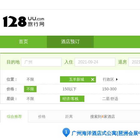
首页
酒店预订
目的地
入住
退房
位置：
不限
五羊新城
行政区
价格：
不限
150以下
150-300
星级：
不限
经济/客栈
二星/舒适
综合推荐
价格
距离
搜索到
4
家酒店
1
广州海洋酒店式公寓(琶洲会展