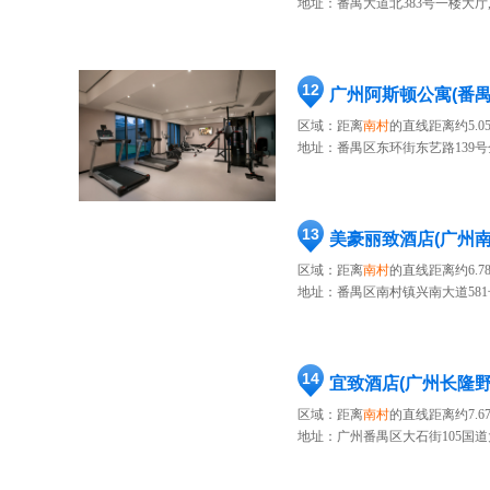
地址：
番禺大道北383号一楼大厅,
12
广州阿斯顿公寓(番禺
区域：距离
南村
的直线距离约5.0
地址：
番禺区东环街东艺路139号
13
美豪丽致酒店(广州
区域：距离
南村
的直线距离约6.7
地址：
番禺区南村镇兴南大道581
14
宜致酒店(广州长隆
区域：距离
南村
的直线距离约7.6
地址：
广州番禺区大石街105国道大