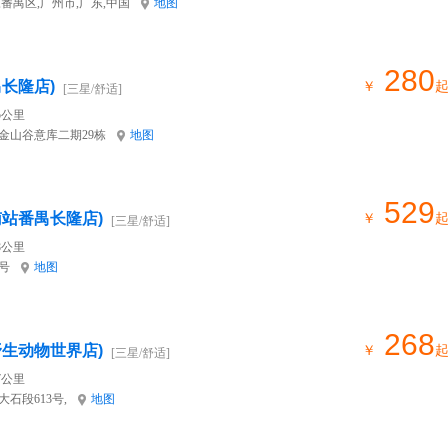
番禺区,广州市,广东,中国
地图
280
长隆店)
￥
[三星/舒适]
5公里
金山谷意库二期29栋
地图
529
南站番禺长隆店)
￥
[三星/舒适]
8公里
号
地图
268
野生动物世界店)
￥
[三星/舒适]
7公里
石段613号,
地图