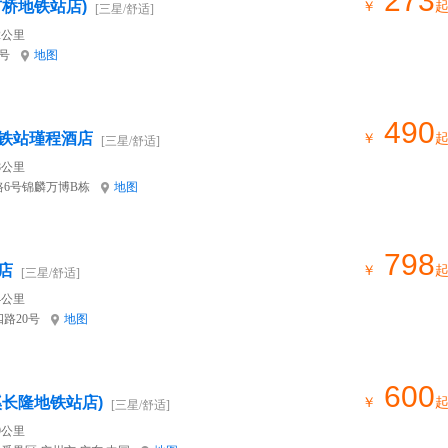
273
桥地铁站店)
￥
[三星/舒适]
2公里
号
地图
490
铁站瑾程酒店
￥
[三星/舒适]
8公里
6号锦麟万博B栋
地图
798
店
￥
[三星/舒适]
4公里
路20号
地图
600
溪长隆地铁站店)
￥
[三星/舒适]
9公里