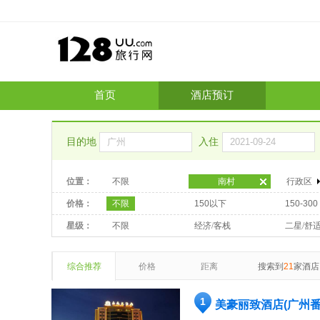
首页
酒店预订
目的地
入住
位置：
不限
南村
行政区
价格：
不限
150以下
150-300
星级：
不限
经济/客栈
二星/舒
综合推荐
价格
距离
搜索到
21
家酒店
1
美豪丽致酒店(广州