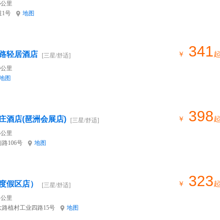
6公里
1号
地图
341
路轻居酒店
￥
[三星/舒适]
9公里
地图
398
庄酒店(琶洲会展店)
￥
[三星/舒适]
3公里
路106号
地图
323
度假区店）
￥
[三星/舒适]
1公里
路植村工业四路15号
地图