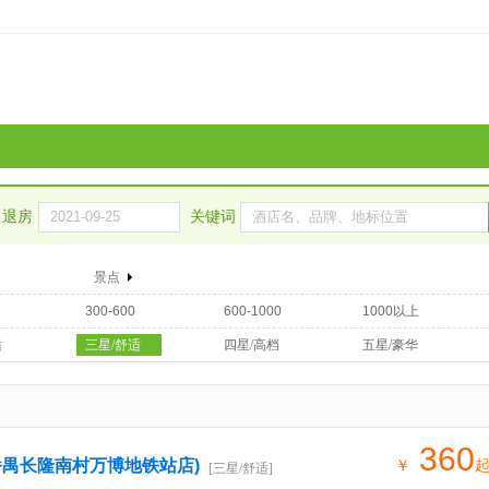
退房
关键词
景点
300-600
600-1000
1000以上
适
三星/舒适
四星/高档
五星/豪华
360
番禺长隆南村万博地铁站店)
￥
[三星/舒适]