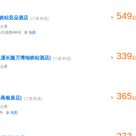
549
铁站亚朵酒店
￥
[三星/舒适]
5公里
大道西680号
地图
339
汉溪长隆万博地铁站酒店)
￥
[三星/舒适]
2公里
365
禺银座店)
￥
[三星/舒适]
5公里
号
地图