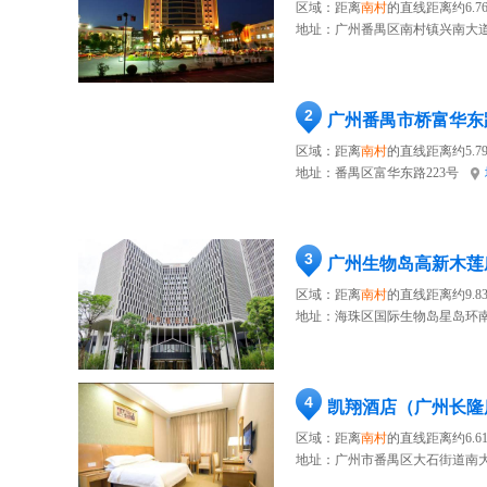
区域：距离
南村
的直线距离约6.7
地址：
广州番禺区南村镇兴南大道
2
广州番禺市桥富华东
区域：距离
南村
的直线距离约5.7
地址：
番禺区富华东路223号
3
广州生物岛高新木莲
区域：距离
南村
的直线距离约9.8
地址：
海珠区国际生物岛星岛环南
4
凯翔酒店（广州长隆
区域：距离
南村
的直线距离约6.6
地址：
广州市番禺区大石街道南大