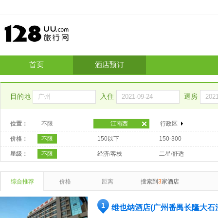
首页
酒店预订
目的地
入住
退房
位置：
不限
江南西
行政区
价格：
不限
150以下
150-300
星级：
不限
经济/客栈
二星/舒适
综合推荐
价格
距离
搜索到
3
家酒店
1
维也纳酒店(广州番禺长隆大石