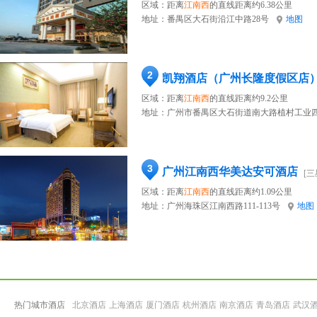
区域：距离
江南西
的直线距离约6.38公里
地址：
番禺区大石街沿江中路28号
地图
2
凯翔酒店（广州长隆度假区店
区域：距离
江南西
的直线距离约9.2公里
地址：
广州市番禺区大石街道南大路植村工业四
3
广州江南西华美达安可酒店
[三
区域：距离
江南西
的直线距离约1.09公里
地址：
广州海珠区江南西路111-113号
地图
热门城市酒店
北京酒店
上海酒店
厦门酒店
杭州酒店
南京酒店
青岛酒店
武汉