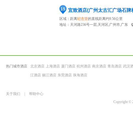
15
宜致酒店(广州太古汇广场石牌
区域：距离
纪念堂
的直线距离约9.56公里
地址：
天河路236号一层,天河区,广州市,广东
热门城市酒店
北京酒店
上海酒店
厦门酒店
杭州酒店
南京酒店
青岛酒店
武汉
江酒店
丽江酒店
东莞酒店
珠海酒店
关于我们
|
帮助中心
Copyrigh