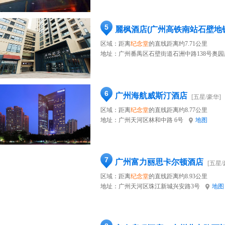
5
麗枫酒店(广州高铁南站石壁地
区域：距离
纪念堂
的直线距离约7.71公里
地址：
广州番禺区石壁街道石洲中路138号奥
6
广州海航威斯汀酒店
[五星/豪华]
区域：距离
纪念堂
的直线距离约8.77公里
地址：
广州天河区林和中路 6号
地图
7
广州富力丽思卡尔顿酒店
[五星/
区域：距离
纪念堂
的直线距离约8.93公里
地址：
广州天河区珠江新城兴安路3号
地图