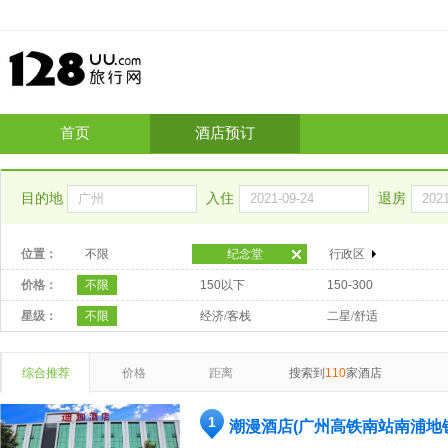
首页
酒店预订
目的地
入住
退房
位置：
不限
纪念堂
行政区
价格：
不限
150以下
150-300
星级：
不限
经济/客栈
二星/舒适
综合推荐
价格
距离
搜索到
110
家酒店
1
潮漫酒店(广州高铁南站南浦地