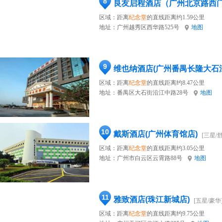
8
良友启程酒店（广州北京路西
区域：距离
纪念堂
的直线距离约1.59公里
地址：
广州越秀区西华路525号
地图
9
维也纳酒店(广州番禺长隆大石
区域：距离
纪念堂
的直线距离约8.47公里
地址：
番禺区大石街沿江中路28号
地图
10
戴斯酒店(广州体育馆店)
[三星/
区域：距离
纪念堂
的直线距离约3.05公里
地址：
广州市白云区云霄路88号
地图
11
雅致酒店(珠江新城店)
[五星/豪华
区域：距离
纪念堂
的直线距离约9.75公里