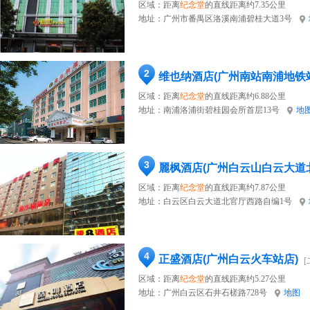
区域：距离
纪念堂
的直线距离约7.35公里
地址：
广州市番禺区洛溪南浦碧桂大道3号
2
维也纳酒店(广州南站南浦地铁
区域：距离
纪念堂
的直线距离约6.88公里
地址：
南浦洛浦街碧桂园会所首层13号
地
3
麗枫酒店(广州白云山白云大道
区域：距离
纪念堂
的直线距离约7.87公里
地址：
白云区白云大道北官厅西路自编1号
4
正盛酒店(广州白云火车站店)
[
区域：距离
纪念堂
的直线距离约5.27公里
地址：
广州白云区石井石槎路728号
地图