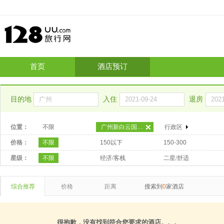
首页
酒店预订
目的地
入住
退房
位置：
不限
广州新白云国际机场
行政区
价格：
不限
150以下
150-300
星级：
不限
经济/客栈
二星/舒适
综合推荐
价格
距离
搜索到
0
家酒店
很抱歉，没有找到符合您要求的酒店。。。