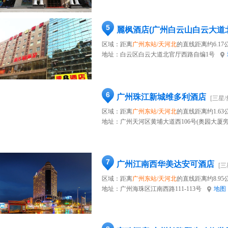
5
麗枫酒店(广州白云山白云大道
区域：距离
广州东站/天河北
的直线距离约6.17
地址：
白云区白云大道北官厅西路自编1号
6
广州珠江新城维多利酒店
[三星/
区域：距离
广州东站/天河北
的直线距离约1.63
地址：
广州天河区黄埔大道西106号(奥园大厦旁
7
广州江南西华美达安可酒店
[三
区域：距离
广州东站/天河北
的直线距离约8.95
地址：
广州海珠区江南西路111-113号
地图