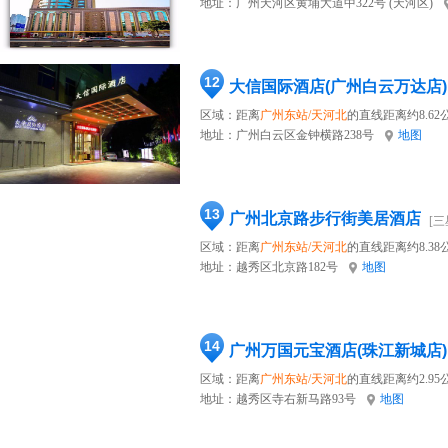
地址：
广州天河区黄埔大道中322号 (天河区)
12
大信国际酒店(广州白云万达店)
区域：距离
广州东站/天河北
的直线距离约8.62
地址：
广州白云区金钟横路238号
地图
13
广州北京路步行街美居酒店
[三
区域：距离
广州东站/天河北
的直线距离约8.38
地址：
越秀区北京路182号
地图
14
广州万国元宝酒店(珠江新城店)
区域：距离
广州东站/天河北
的直线距离约2.95
地址：
越秀区寺右新马路93号
地图