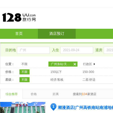
首页
酒店预订
目的地
入住
退房
位置：
不限
广州东站/天河北
行政区
价格：
不限
150以下
150-300
星级：
不限
经济/客栈
二星/舒适
综合推荐
价格
距离
搜索到
134
家酒店
1
潮漫酒店(广州高铁南站南浦地