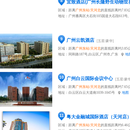
8
宜致酒店(广州长隆野生动物世
区域：距离
广州东站/天河北
的直线距离约7.83
地址：
广州番禺区大石街105国道大石段613号,
9
广州云凯酒店
[五星/豪华]
区域：距离
广州东站/天河北
的直线距离约3.85
地址：
同和路187号,白云区,广州市,广东
地
10
广州白云国际会议中心
[五星/豪华
区域：距离
广州东站/天河北
的直线距离约7.65
地址：
白云区白云大道南1039-1045号
地图
11
粤大金融城国际酒店（天河店
区域：距离
广州东站/天河北
的直线距离约6.46