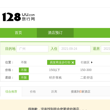
首页
酒店预订
目的地
入住
退房
位置：
不限
易发商业步行街
行政区
价格：
不限
150以下
150-300
星级：
不限
经济/客栈
二星/舒适
综合推荐
价格
距离
搜索到
0
家酒店
很抱歉，没有找到符合您要求的酒店。。。