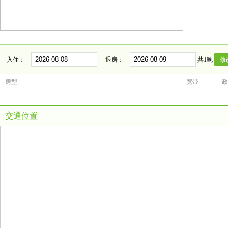
入住：
退房：
共1晚
房型
宽带
政
交通位置