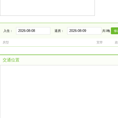
入住：
退房：
共1晚
房型
宽带
政
交通位置