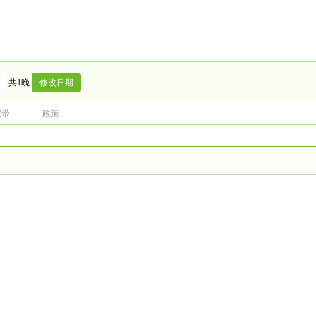
共1晚
宽带
政策