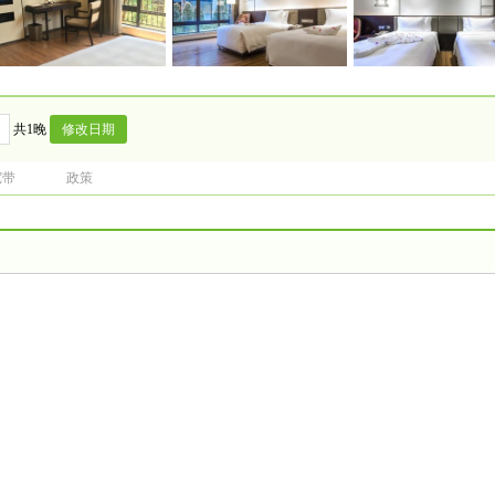
共1晚
宽带
政策