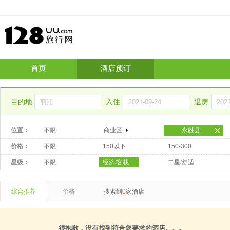
首页
酒店预订
目的地
入住
退房
位置：
不限
商业区
永胜县
价格：
不限
150以下
150-300
星级：
不限
经济/客栈
二星/舒适
综合推荐
价格
搜索到
0
家酒店
很抱歉，没有找到符合您要求的酒店。。。