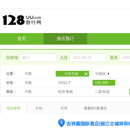
首页
酒店预订
目的地
入住
退房
位置：
不限
大研古城
行政区
价格：
不限
150以下
150-300
星级：
不限
经济/客栈
二星/舒适
综合推荐
价格
距离
搜索到
3
家酒店
1
吉祥圆国际酒店(丽江古城祥和