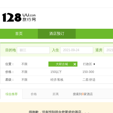
首页
酒店预订
目的地
入住
退房
位置：
不限
大研古城
行政区
价格：
不限
150以下
150-300
星级：
不限
经济/客栈
二星/舒适
综合推荐
价格
距离
搜索到
0
家酒店
很抱歉，没有找到符合您要求的酒店。。。