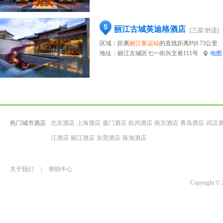
5
丽江古城英迪格酒店
[三星/舒适]
区域：距离
丽江客运站
的直线距离约0.73公里
地址：
丽江古城区七一街兴文巷111号
地图
热门城市酒店
北京酒店
上海酒店
厦门酒店
杭州酒店
南京酒店
青岛酒店
武汉
江酒店
丽江酒店
东莞酒店
珠海酒店
关于我们
|
帮助中心
Copyrigh