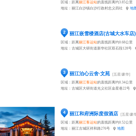
区域：距离
丽江客运站
的直线距离约3.85公里
地址：
丽江白沙镇白沙行政村忠义四社
地
2
丽江嵌雪楼酒店(古城大水车店)
区域：距离
丽江客运站
的直线距离约0.68公里
地址：
古城区大研街道新华社区双石段128号
3
丽江泊心云舍·文苑
[五星/豪华]
区域：距离
丽江客运站
的直线距离约0.34公里
地址：
古城区大研街道光义社区金星巷22号
4
丽江和府洲际度假酒店
[五星/豪华
区域：距离
丽江客运站
的直线距离约0.52公里
地址：
丽江古城区祥和路276号
地图