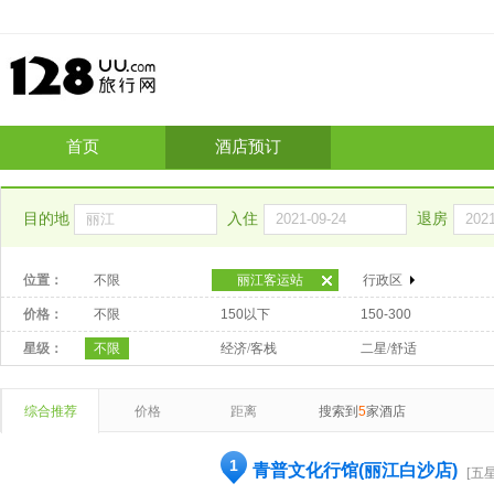
首页
酒店预订
目的地
入住
退房
位置：
不限
丽江客运站
行政区
价格：
不限
150以下
150-300
星级：
不限
经济/客栈
二星/舒适
综合推荐
价格
距离
搜索到
5
家酒店
1
青普文化行馆(丽江白沙店)
[五