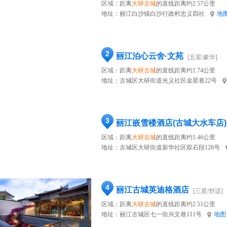
区域：距离
大研古城
的直线距离约2.57公里
地址：
丽江白沙镇白沙行政村忠义四社
地
2
丽江泊心云舍·文苑
[五星/豪华]
区域：距离
大研古城
的直线距离约1.74公里
地址：
古城区大研街道光义社区金星巷22号
3
丽江嵌雪楼酒店(古城大水车店)
区域：距离
大研古城
的直线距离约1.46公里
地址：
古城区大研街道新华社区双石段128号
4
丽江古城英迪格酒店
[三星/舒适]
区域：距离
大研古城
的直线距离约2.51公里
地址：
丽江古城区七一街兴文巷111号
地图