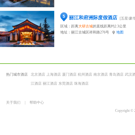
5
丽江和府洲际度假酒店
[五星/豪华
区域：距离
大研古城
的直线距离约2.3公里
地址：
丽江古城区祥和路276号
地图
热门城市酒店
北京酒店
上海酒店
厦门酒店
杭州酒店
南京酒店
青岛酒店
武汉
江酒店
丽江酒店
东莞酒店
珠海酒店
关于我们
|
帮助中心
Copyrigh