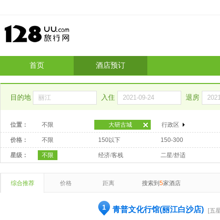
首页
酒店预订
目的地
入住
退房
位置：
不限
大研古城
行政区
价格：
不限
150以下
150-300
星级：
不限
经济/客栈
二星/舒适
综合推荐
价格
距离
搜索到
5
家酒店
1
青普文化行馆(丽江白沙店)
[五