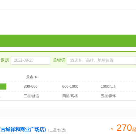
退房
关键词
景点
300-600
600-1000
1000以上
适
三星/舒适
四星/高档
五星/豪华
270
江古城祥和商业广场店)
￥
[三星/舒适]