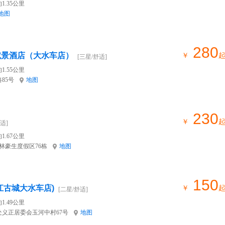
1.35公里
地图
280
揽景酒店（大水车店）
￥
[三星/舒适]
1.55公里
85号
地图
230
￥
适]
1.67公里
林豪生度假区76栋
地图
150
江古城大水车店)
￥
[二星/舒适]
1.49公里
义正居委会玉河中村67号
地图