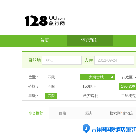
首页
酒店预订
目的地
入住
位置：
不限
大研古城
行政区
价格：
不限
150以下
150-300
星级：
不限
经济/客栈
二星/舒
综合推荐
价格
距离
搜索到
4
家酒店
1
吉祥圆国际酒店(丽