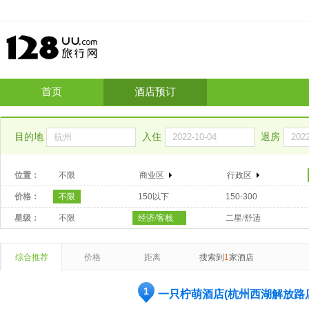
首页
酒店预订
目的地
入住
退房
位置：
不限
商业区
行政区
价格：
不限
150以下
150-300
星级：
不限
经济/客栈
二星/舒适
综合推荐
价格
距离
搜索到
1
家酒店
1
一只柠萌酒店(杭州西湖解放路