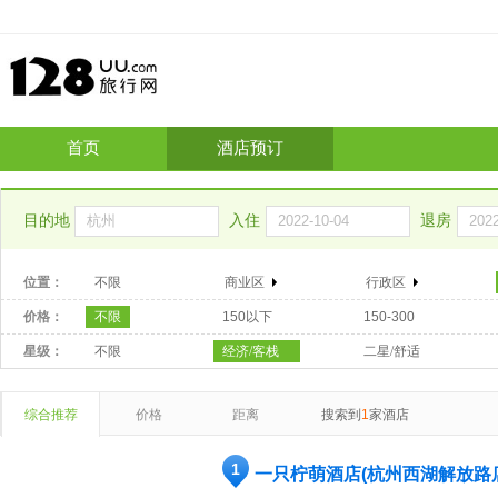
首页
酒店预订
目的地
入住
退房
位置：
不限
商业区
行政区
价格：
不限
150以下
150-300
星级：
不限
经济/客栈
二星/舒适
综合推荐
价格
距离
搜索到
1
家酒店
1
一只柠萌酒店(杭州西湖解放路