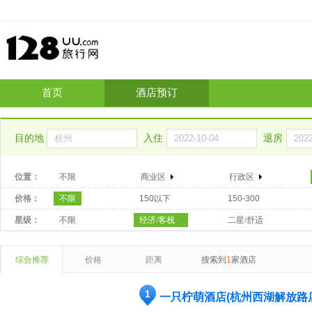
首页
酒店预订
目的地
入住
退房
位置：
不限
商业区
行政区
价格：
不限
150以下
150-300
星级：
不限
经济/客栈
二星/舒适
综合推荐
价格
距离
搜索到
1
家酒店
1
一只柠萌酒店(杭州西湖解放路