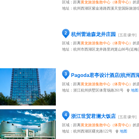
区域：距离
黄龙旅游集散中心（体育中心）
的直
地址：
杭州西湖区紫金港路西溪天堂国际旅游综合
2
杭州雷迪森龙井庄园
[五星/豪华]
区域：距离
黄龙旅游集散中心（体育中心）
的直
地址：
杭州市西湖区龙井路里鸡笼山86号(近梅
3
Pagoda君亭设计酒店(杭州西
区域：距离
黄龙旅游集散中心（体育中心）
的直
地址：
浙江杭州拱墅区体育场路261号
地图
4
浙江世贸君澜大饭店
[五星/豪华]
区域：距离
黄龙旅游集散中心（体育中心）
的直
地址：
杭州西湖区曙光路122号
地图