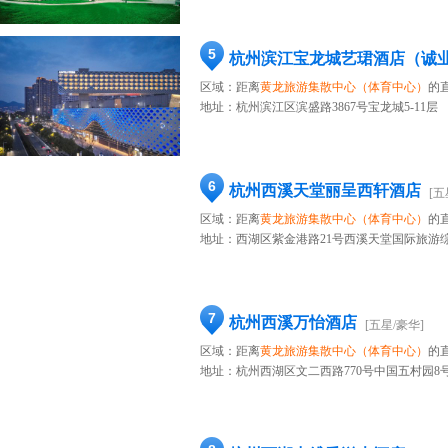
5
杭州滨江宝龙城艺珺酒店（诚
区域：距离
黄龙旅游集散中心（体育中心）
的直
地址：
杭州滨江区滨盛路3867号宝龙城5-11层
6
杭州西溪天堂丽呈西轩酒店
[五
区域：距离
黄龙旅游集散中心（体育中心）
的直
地址：
西湖区紫金港路21号西溪天堂国际旅游
7
杭州西溪万怡酒店
[五星/豪华]
区域：距离
黄龙旅游集散中心（体育中心）
的直
地址：
杭州西湖区文二西路770号中国五村园8