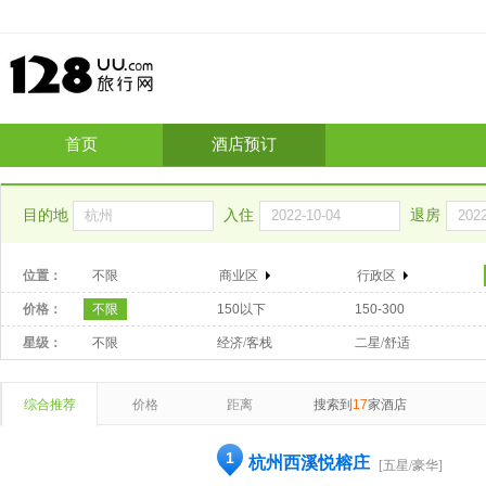
首页
酒店预订
目的地
入住
退房
位置：
不限
商业区
行政区
价格：
不限
150以下
150-300
星级：
不限
经济/客栈
二星/舒适
综合推荐
价格
距离
搜索到
17
家酒店
1
杭州西溪悦榕庄
[五星/豪华]