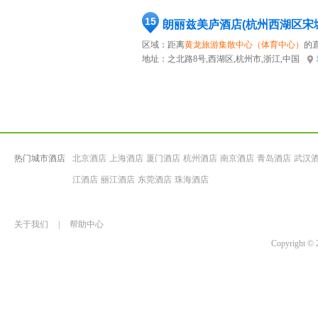
15
朗丽兹美庐酒店(杭州西湖区宋
区域：距离
黄龙旅游集散中心（体育中心）
的直
地址：
之北路8号,西湖区,杭州市,浙江,中国
热门城市酒店
北京酒店
上海酒店
厦门酒店
杭州酒店
南京酒店
青岛酒店
武汉
江酒店
丽江酒店
东莞酒店
珠海酒店
关于我们
|
帮助中心
Copyrigh