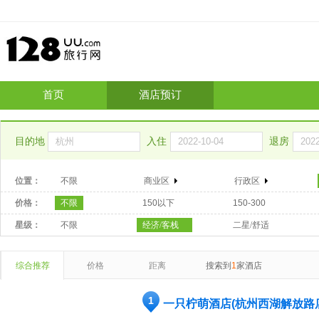
首页
酒店预订
目的地
入住
退房
位置：
不限
商业区
行政区
价格：
不限
150以下
150-300
星级：
不限
经济/客栈
二星/舒适
综合推荐
价格
距离
搜索到
1
家酒店
1
一只柠萌酒店(杭州西湖解放路