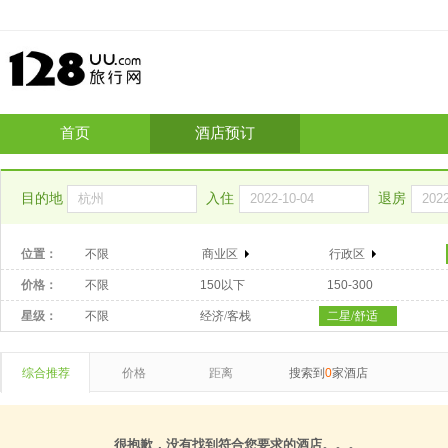
首页
酒店预订
目的地
入住
退房
位置：
不限
商业区
行政区
价格：
不限
150以下
150-300
星级：
不限
经济/客栈
二星/舒适
综合推荐
价格
距离
搜索到
0
家酒店
很抱歉，没有找到符合您要求的酒店。。。