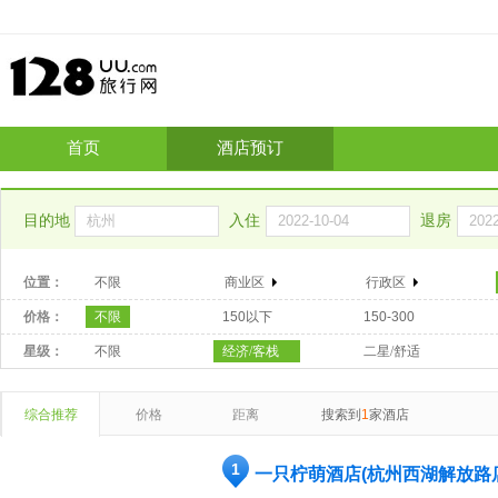
首页
酒店预订
目的地
入住
退房
位置：
不限
商业区
行政区
价格：
不限
150以下
150-300
星级：
不限
经济/客栈
二星/舒适
综合推荐
价格
距离
搜索到
1
家酒店
1
一只柠萌酒店(杭州西湖解放路