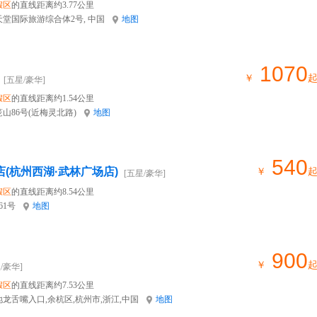
假区
的直线距离约3.77公里
堂国际旅游综合体2号, 中国
地图
1070
￥
[五星/豪华]
假区
的直线距离约1.54公里
山86号(近梅灵北路)
地图
540
店(杭州西湖·武林广场店)
￥
[五星/豪华]
假区
的直线距离约8.54公里
61号
地图
900
￥
/豪华]
假区
的直线距离约7.53公里
龙舌嘴入口,余杭区,杭州市,浙江,中国
地图