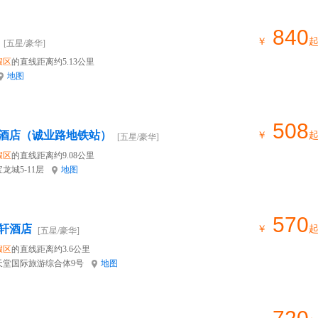
840
￥
[五星/豪华]
假区
的直线距离约5.13公里
地图
508
酒店（诚业路地铁站）
￥
[五星/豪华]
假区
的直线距离约9.08公里
龙城5-11层
地图
570
轩酒店
￥
[五星/豪华]
假区
的直线距离约3.6公里
天堂国际旅游综合体9号
地图