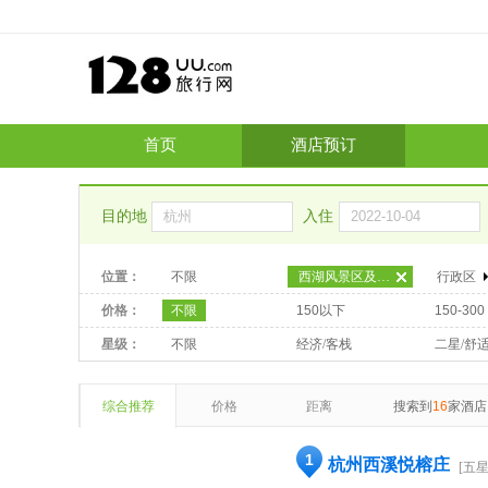
首页
酒店预订
目的地
入住
位置：
不限
西湖风景区及灵隐度假区
行政区
价格：
不限
150以下
150-300
星级：
不限
经济/客栈
二星/舒
综合推荐
价格
距离
搜索到
16
家酒店
1
杭州西溪悦榕庄
[五星