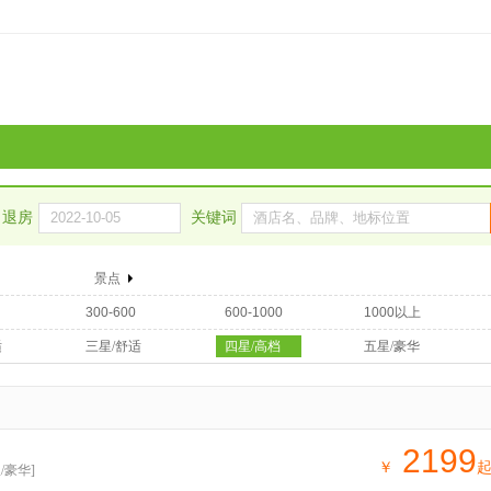
退房
关键词
景点
300-600
600-1000
1000以上
适
三星/舒适
四星/高档
五星/豪华
2199
￥
/豪华]