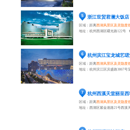
5
浙江世贸君澜大饭店
区域：距离
西湖风景区及灵隐度
地址：
杭州西湖区曙光路122号
6
杭州滨江宝龙城艺珺
区域：距离
西湖风景区及灵隐度
地址：
杭州滨江区滨盛路3867号宝
7
杭州西溪天堂丽呈西
区域：距离
西湖风景区及灵隐度
地址：
西湖区紫金港路21号西溪