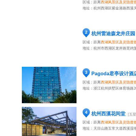
区域：距离
西湖风景区及灵隐度
地址：
杭州西湖区紫金港路西溪天
2
杭州雷迪森龙井庄园
区域：距离
西湖风景区及灵隐度
地址：
杭州市西湖区龙井路里鸡笼
3
Pagoda君亭设计酒
区域：距离
西湖风景区及灵隐度
地址：
浙江杭州拱墅区体育场路2
4
杭州西溪花间堂
[五星
区域：距离
西湖风景区及灵隐度
地址：
天目山路五常大道西溪湿地