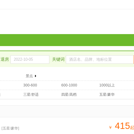
退房
关键词
景点
300-600
600-1000
1000以上
适
三星/舒适
四星/高档
五星/豪华
415
￥
[五星/豪华]