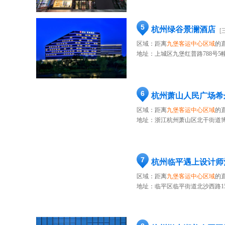
5
杭州绿谷景澜酒店
[
区域：距离
九堡客运中心区域
的直
地址：
上城区九堡红普路788号5
6
杭州萧山人民广场希
区域：距离
九堡客运中心区域
的直
地址：
浙江杭州萧山区北干街道博学路
7
杭州临平遇上设计师
区域：距离
九堡客运中心区域
的
地址：
临平区临平街道北沙西路15