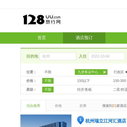
首页
酒店预订
目的地
入住
位置：
不限
九堡客运中心区域
行政区
价格：
不限
150以下
150-300
星级：
不限
经济/客栈
二星/舒
综合推荐
价格
距离
搜索到
21
家酒店
1
杭州瑞立江河汇酒店