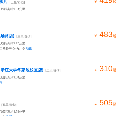
419
酒店
￥
[三星/舒适]
线距离约9.83公里
483
场路店)
￥
[三星/舒适]
线距离约9.17公里
弄口商务中心4幢
地图
310
站浙江大学华家池校区店)
￥
[二星/舒适]
线距离约9.08公里
图
505
￥
[五星/豪华]
线距离约8.78公里