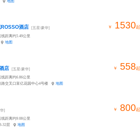
地图
1530
ROSSO酒店
￥
[五星/豪华]
线距离约5.49公里
地图
558
酒店
￥
[五星/豪华]
线距离约6.86公里
兴路交叉口富亿花园中心4号楼
地图
800
￥
华]
线距离约9.08公里
-32层
地图