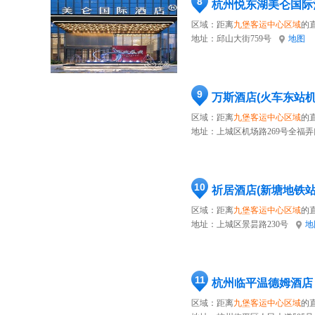
8
杭州悦东湖美仑国际
区域：距离
九堡客运中心区域
的直
地址：
邱山大街759号
地图
9
万斯酒店(火车东站机
区域：距离
九堡客运中心区域
的直
地址：
上城区机场路269号全福
10
祈居酒店(新塘地铁
区域：距离
九堡客运中心区域
的直
地址：
上城区景昙路230号
地
11
杭州临平温德姆酒店
区域：距离
九堡客运中心区域
的直