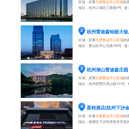
区域：距离
九堡客运中心区域
的直
地址：
杭州上城区三新路9号
2
杭州雷迪森铂丽大饭
区域：距离
九堡客运中心区域
的直
地址：
萧山区市心北路108号
3
杭州湖山雷迪森庄园
区域：距离
九堡客运中心区域
的
地址：
杭州拱墅区虎山路333号
4
星程酒店(杭州下沙金
区域：距离
九堡客运中心区域
的直
地址：
钱塘区下沙经济技术开发区