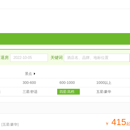
退房
关键词
景点
300-600
600-1000
1000以上
适
三星/舒适
四星/高档
五星/豪华
415
￥
[五星/豪华]