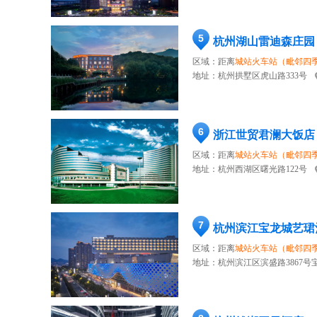
5
杭州湖山雷迪森庄园
区域：距离
城站火车站（毗邻四
地址：
杭州拱墅区虎山路333号
6
浙江世贸君澜大饭店
区域：距离
城站火车站（毗邻四
地址：
杭州西湖区曙光路122号
7
杭州滨江宝龙城艺珺
区域：距离
城站火车站（毗邻四
地址：
杭州滨江区滨盛路3867号宝