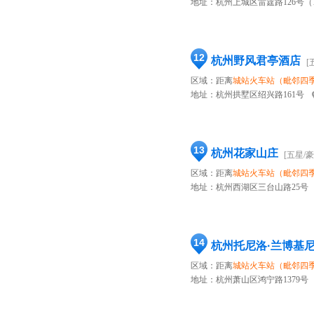
地址：
杭州上城区雷霆路126号
12
杭州野风君亭酒店
[
区域：距离
城站火车站（毗邻四
地址：
杭州拱墅区绍兴路161号
13
杭州花家山庄
[五星/豪
区域：距离
城站火车站（毗邻四
地址：
杭州西湖区三台山路25号
14
杭州托尼洛·兰博基尼
区域：距离
城站火车站（毗邻四
地址：
杭州萧山区鸿宁路1379号