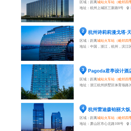
区域：距离
城站火车站（毗邻四
地址：
杭州上城区三新路9号
2
杭州诗莉莉漫戈塔·
区域：距离
城站火车站（毗邻四
地址：
中国，浙江，杭州，滨江区
3
Pagoda君亭设计酒
区域：距离
城站火车站（毗邻四
地址：
浙江杭州拱墅区体育场路2
4
杭州雷迪森铂丽大饭
区域：距离
城站火车站（毗邻四
地址：
萧山区市心北路108号