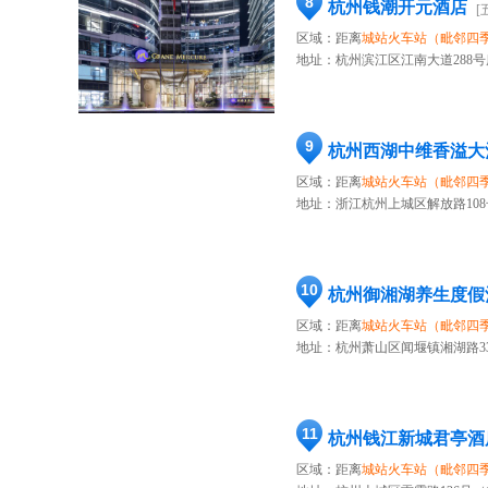
8
杭州钱潮开元酒店
[
区域：距离
城站火车站（毗邻四
地址：
杭州滨江区江南大道288
9
杭州西湖中维香溢大
区域：距离
城站火车站（毗邻四
地址：
浙江杭州上城区解放路108
10
杭州御湘湖养生度假
区域：距离
城站火车站（毗邻四
地址：
杭州萧山区闻堰镇湘湖路33
11
杭州钱江新城君亭酒
区域：距离
城站火车站（毗邻四