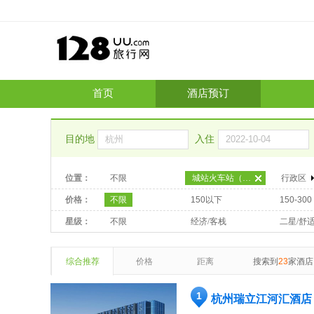
首页
酒店预订
目的地
入住
位置：
不限
城站火车站（毗邻四季青市场）
行政区
价格：
不限
150以下
150-300
星级：
不限
经济/客栈
二星/舒
综合推荐
价格
距离
搜索到
23
家酒店
1
杭州瑞立江河汇酒店