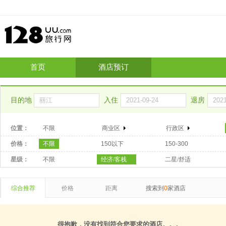
首页
酒店预订
目的地
入住
退房
位置：
不限
商业区
行政区
价格：
不限
150以下
150-300
星级：
不限
经济/客栈
二星/舒适
综合推荐
价格
距离
搜索到
0
家酒店
很抱歉，没有找到符合您要求的酒店。。。