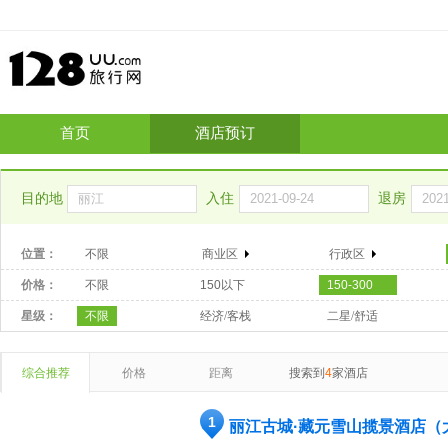
首页
酒店预订
目的地
入住
退房
位置：
不限
商业区
行政区
价格：
不限
150以下
150-300
星级：
不限
经济/客栈
二星/舒适
综合推荐
价格
距离
搜索到
4
家酒店
1
丽江古城·藏元雪山揽景酒店（