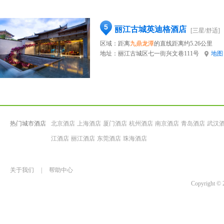
5
丽江古城英迪格酒店
[三星/舒适]
区域：距离
九鼎龙潭
的直线距离约5.26公里
地址：
丽江古城区七一街兴文巷111号
地图
热门城市酒店
北京酒店
上海酒店
厦门酒店
杭州酒店
南京酒店
青岛酒店
武汉
江酒店
丽江酒店
东莞酒店
珠海酒店
关于我们
|
帮助中心
Copyrigh