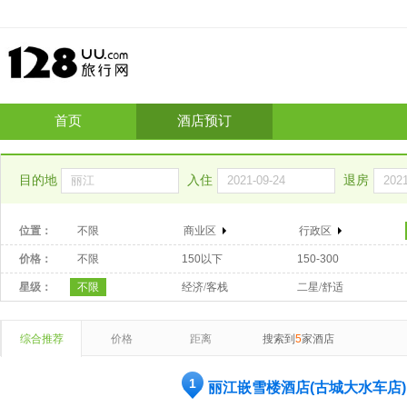
首页
酒店预订
目的地
入住
退房
位置：
不限
商业区
行政区
价格：
不限
150以下
150-300
星级：
不限
经济/客栈
二星/舒适
综合推荐
价格
距离
搜索到
5
家酒店
1
丽江嵌雪楼酒店(古城大水车店)