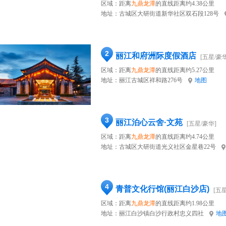
区域：距离
九鼎龙潭
的直线距离约4.38公里
地址：
古城区大研街道新华社区双石段128号
2
丽江和府洲际度假酒店
[五星/豪华
区域：距离
九鼎龙潭
的直线距离约5.27公里
地址：
丽江古城区祥和路276号
地图
3
丽江泊心云舍·文苑
[五星/豪华]
区域：距离
九鼎龙潭
的直线距离约4.74公里
地址：
古城区大研街道光义社区金星巷22号
4
青普文化行馆(丽江白沙店)
[五
区域：距离
九鼎龙潭
的直线距离约1.98公里
地址：
丽江白沙镇白沙行政村忠义四社
地