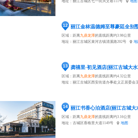
地址：
丽江古城区七一街兴文巷111号
地图
12
丽江金林温德姆至尊豪廷全别
区域：距离
九鼎龙潭
的直线距离约3.98公里
地址：
丽江古城区束河古镇清溪路202号
地
13
龚禧里·初见酒店(丽江古城大水
区域：距离
九鼎龙潭
的直线距离约4.32公里
地址：
丽江古城区西安街道办事处义正居委会玉
14
丽江书香心泊酒店(丽江古城大
区域：距离
九鼎龙潭
的直线距离约3.16公里
地址：
古城区香格里大道1149号
地图