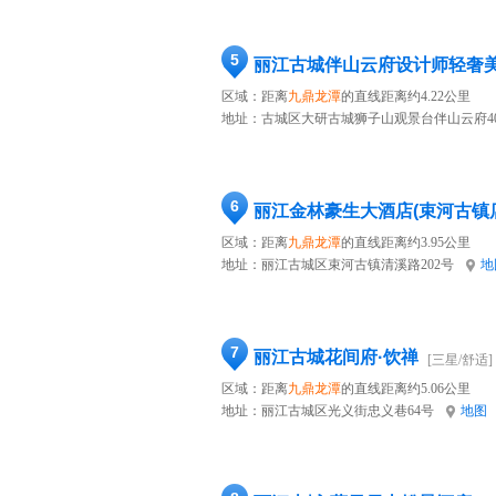
5
丽江古城伴山云府设计师轻奢
区域：距离
九鼎龙潭
的直线距离约4.22公里
地址：
古城区大研古城狮子山观景台伴山云府4
6
丽江金林豪生大酒店(束河古镇
区域：距离
九鼎龙潭
的直线距离约3.95公里
地址：
丽江古城区束河古镇清溪路202号
地
7
丽江古城花间府·饮禅
[三星/舒适]
区域：距离
九鼎龙潭
的直线距离约5.06公里
地址：
丽江古城区光义街忠义巷64号
地图