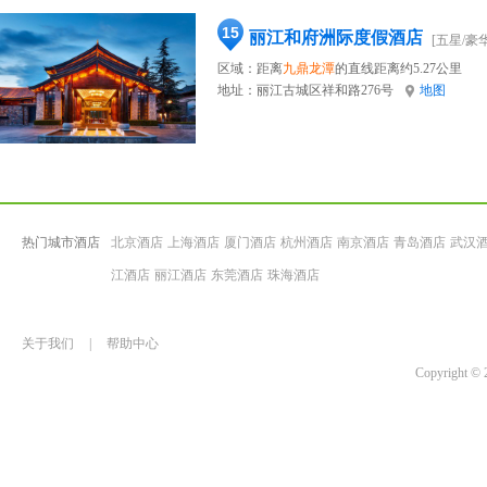
15
丽江和府洲际度假酒店
[五星/豪华
区域：距离
九鼎龙潭
的直线距离约5.27公里
地址：
丽江古城区祥和路276号
地图
热门城市酒店
北京酒店
上海酒店
厦门酒店
杭州酒店
南京酒店
青岛酒店
武汉
江酒店
丽江酒店
东莞酒店
珠海酒店
关于我们
|
帮助中心
Copyrigh