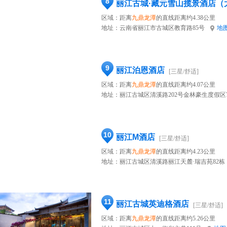
8
丽江古城·藏元雪山揽景酒店（
区域：距离
九鼎龙潭
的直线距离约4.38公里
地址：
云南省丽江市古城区教育路85号
地
9
丽江泊恩酒店
[三星/舒适]
区域：距离
九鼎龙潭
的直线距离约4.07公里
地址：
丽江古城区清溪路202号金林豪生度假区
10
丽江M酒店
[三星/舒适]
区域：距离
九鼎龙潭
的直线距离约4.23公里
地址：
丽江古城区清溪路丽江天麓·瑞吉苑82栋
11
丽江古城英迪格酒店
[三星/舒适]
区域：距离
九鼎龙潭
的直线距离约5.26公里