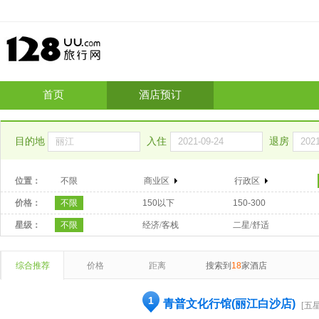
首页
酒店预订
目的地
入住
退房
位置：
不限
商业区
行政区
价格：
不限
150以下
150-300
星级：
不限
经济/客栈
二星/舒适
综合推荐
价格
距离
搜索到
18
家酒店
1
青普文化行馆(丽江白沙店)
[五