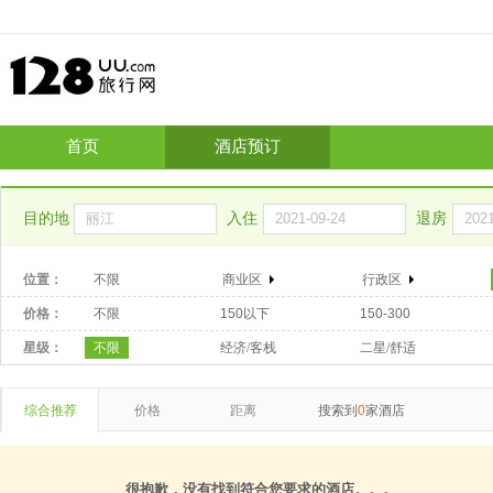
首页
酒店预订
目的地
入住
退房
位置：
不限
商业区
行政区
价格：
不限
150以下
150-300
星级：
不限
经济/客栈
二星/舒适
综合推荐
价格
距离
搜索到
0
家酒店
很抱歉，没有找到符合您要求的酒店。。。