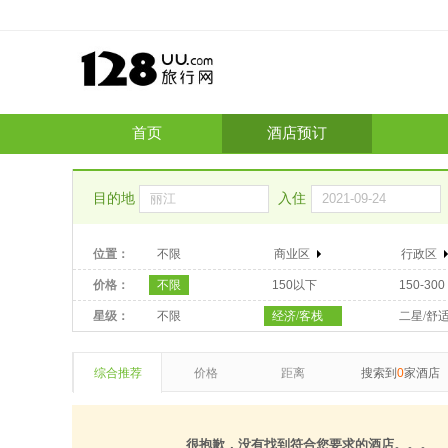
首页
酒店预订
目的地
入住
位置：
不限
商业区
行政区
价格：
不限
150以下
150-300
星级：
不限
经济/客栈
二星/舒
综合推荐
价格
距离
搜索到
0
家酒店
很抱歉，没有找到符合您要求的酒店。。。