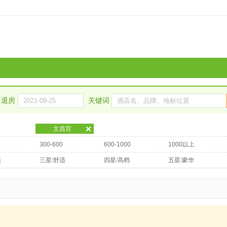
退房
关键词
文昌宫
300-600
600-1000
1000以上
适
三星/舒适
四星/高档
五星/豪华