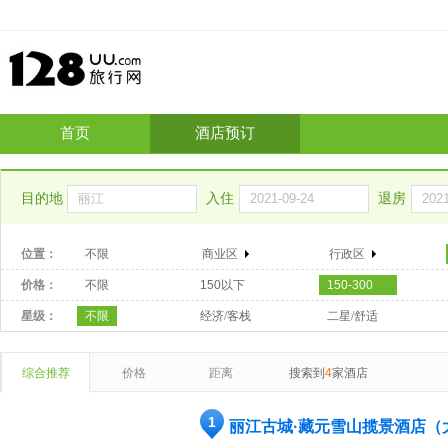
首页
酒店预订
目的地
入住
退房
位置：
不限
商业区
行政区
价格：
不限
150以下
150-300
星级：
不限
经济/客栈
二星/舒适
综合推荐
价格
距离
搜索到
4
家酒店
1
丽江古城·藏元雪山揽景酒店（