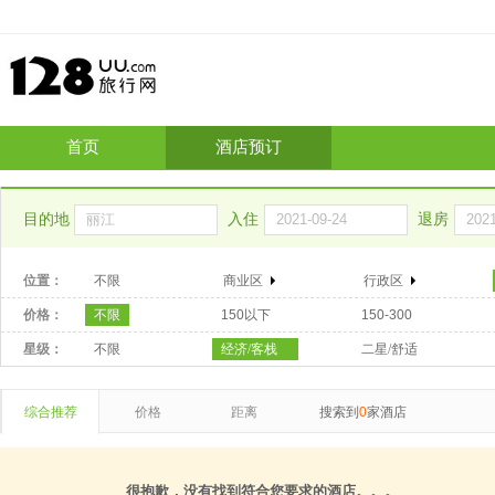
首页
酒店预订
目的地
入住
退房
位置：
不限
商业区
行政区
价格：
不限
150以下
150-300
星级：
不限
经济/客栈
二星/舒适
综合推荐
价格
距离
搜索到
0
家酒店
很抱歉，没有找到符合您要求的酒店。。。