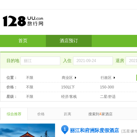
首页
酒店预订
目的地
入住
退房
位置：
不限
商业区
行政区
价格：
不限
150以下
150-300
星级：
不限
经济/客栈
二星/舒适
综合推荐
价格
距离
搜索到
4
家酒店
1
丽江和府洲际度假酒店
[五星/豪华