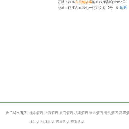
区域：距离
方国瑜故居
的直线距离约0.66公里
地址：
丽江古城区七一街兴文巷17号
地图
热门城市酒店
北京酒店
上海酒店
厦门酒店
杭州酒店
南京酒店
青岛酒店
武汉
江酒店
丽江酒店
东莞酒店
珠海酒店