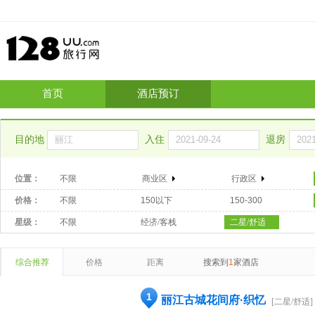
首页
酒店预订
目的地
入住
退房
位置：
不限
商业区
行政区
价格：
不限
150以下
150-300
星级：
不限
经济/客栈
二星/舒适
综合推荐
价格
距离
搜索到
1
家酒店
1
丽江古城花间府·织忆
[二星/舒适]