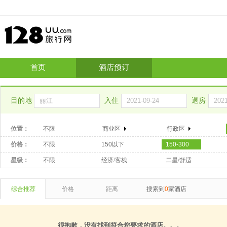
首页
酒店预订
目的地
入住
退房
位置：
不限
商业区
行政区
价格：
不限
150以下
150-300
星级：
不限
经济/客栈
二星/舒适
综合推荐
价格
距离
搜索到
0
家酒店
很抱歉，没有找到符合您要求的酒店。。。