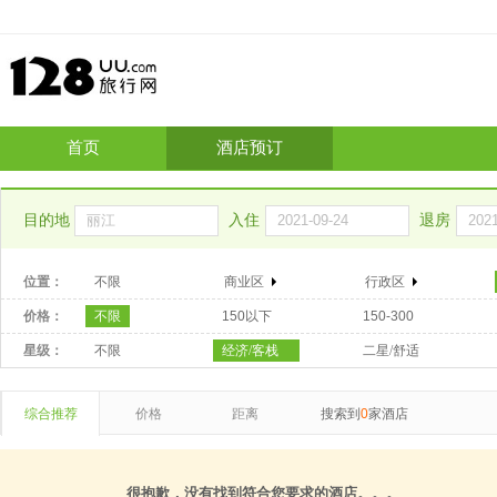
首页
酒店预订
目的地
入住
退房
位置：
不限
商业区
行政区
价格：
不限
150以下
150-300
星级：
不限
经济/客栈
二星/舒适
综合推荐
价格
距离
搜索到
0
家酒店
很抱歉，没有找到符合您要求的酒店。。。