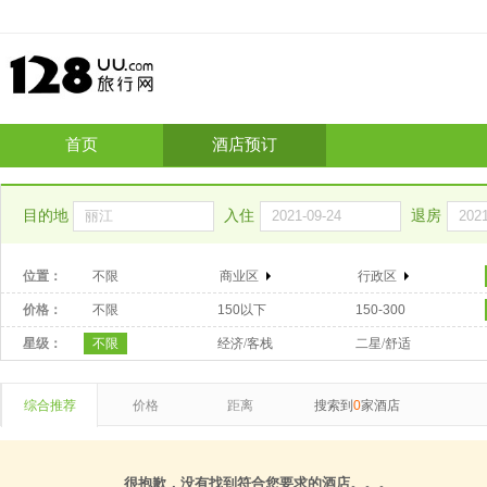
首页
酒店预订
目的地
入住
退房
位置：
不限
商业区
行政区
价格：
不限
150以下
150-300
星级：
不限
经济/客栈
二星/舒适
综合推荐
价格
距离
搜索到
0
家酒店
很抱歉，没有找到符合您要求的酒店。。。