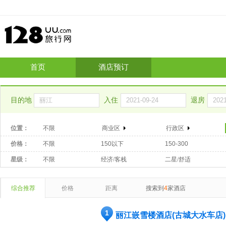
首页
酒店预订
目的地
入住
退房
位置：
不限
商业区
行政区
价格：
不限
150以下
150-300
星级：
不限
经济/客栈
二星/舒适
综合推荐
价格
距离
搜索到
4
家酒店
1
丽江嵌雪楼酒店(古城大水车店)