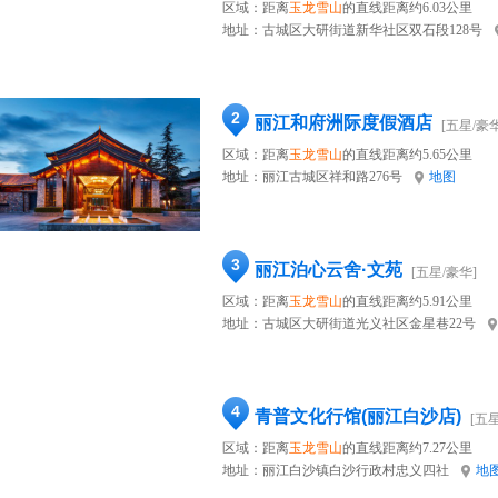
区域：距离
玉龙雪山
的直线距离约6.03公里
地址：
古城区大研街道新华社区双石段128号
2
丽江和府洲际度假酒店
[五星/豪华
区域：距离
玉龙雪山
的直线距离约5.65公里
地址：
丽江古城区祥和路276号
地图
3
丽江泊心云舍·文苑
[五星/豪华]
区域：距离
玉龙雪山
的直线距离约5.91公里
地址：
古城区大研街道光义社区金星巷22号
4
青普文化行馆(丽江白沙店)
[五
区域：距离
玉龙雪山
的直线距离约7.27公里
地址：
丽江白沙镇白沙行政村忠义四社
地