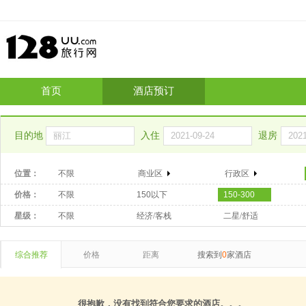
首页
酒店预订
目的地
入住
退房
位置：
不限
商业区
行政区
价格：
不限
150以下
150-300
星级：
不限
经济/客栈
二星/舒适
综合推荐
价格
距离
搜索到
0
家酒店
很抱歉，没有找到符合您要求的酒店。。。