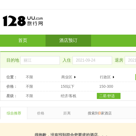
首页
酒店预订
目的地
入住
退房
位置：
不限
商业区
行政区
价格：
不限
150以下
150-300
星级：
不限
经济/客栈
二星/舒适
综合推荐
价格
距离
搜索到
0
家酒店
很抱歉，没有找到符合您要求的酒店。。。