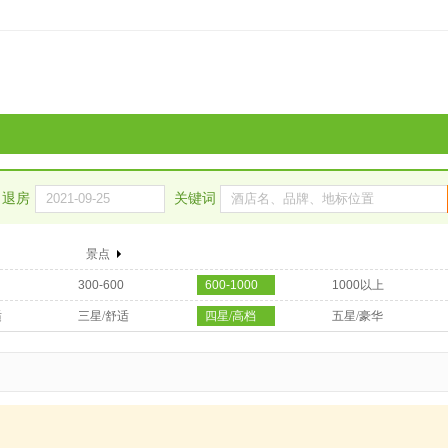
退房
关键词
景点
300-600
600-1000
1000以上
适
三星/舒适
四星/高档
五星/豪华