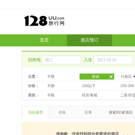
首页
酒店预订
目的地
入住
位置：
不限
新城
行政区
价格：
不限
150以下
150-300
星级：
不限
经济/客栈
二星/舒
综合推荐
价格
距离
搜索到
0
家酒店
很抱歉，没有找到符合您要求的酒店。。。