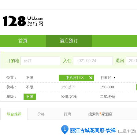
首页
酒店预订
目的地
入住
退房
位置：
不限
下八河社区
行政区
价格：
不限
150以下
150-300
星级：
不限
经济/客栈
二星/舒适
综合推荐
价格
距离
搜索到
5
家酒店
1
丽江古城花间府·饮禅
[三星/舒适]