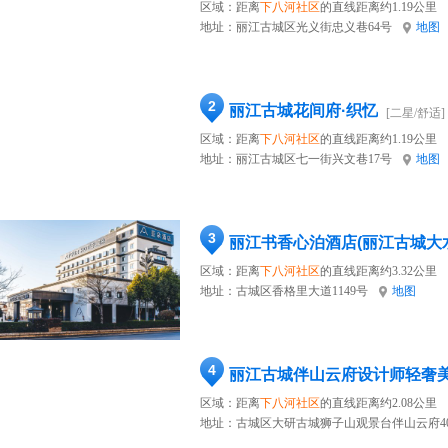
区域：距离
下八河社区
的直线距离约1.19公里
地址：
丽江古城区光义街忠义巷64号
地图
2
丽江古城花间府·织忆
[二星/舒适]
区域：距离
下八河社区
的直线距离约1.19公里
地址：
丽江古城区七一街兴文巷17号
地图
3
丽江书香心泊酒店(丽江古城大
区域：距离
下八河社区
的直线距离约3.32公里
地址：
古城区香格里大道1149号
地图
4
丽江古城伴山云府设计师轻奢
区域：距离
下八河社区
的直线距离约2.08公里
地址：
古城区大研古城狮子山观景台伴山云府4