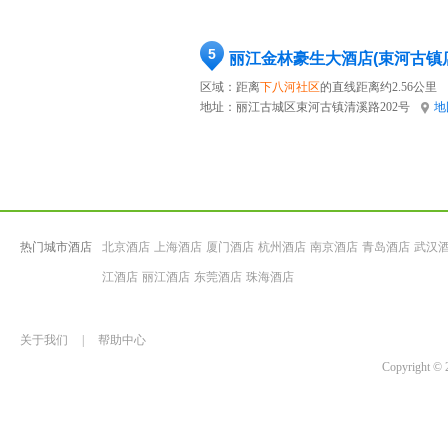
5
丽江金林豪生大酒店(束河古镇
区域：距离
下八河社区
的直线距离约2.56公里
地址：
丽江古城区束河古镇清溪路202号
地
热门城市酒店
北京酒店
上海酒店
厦门酒店
杭州酒店
南京酒店
青岛酒店
武汉
江酒店
丽江酒店
东莞酒店
珠海酒店
关于我们
|
帮助中心
Copyrigh